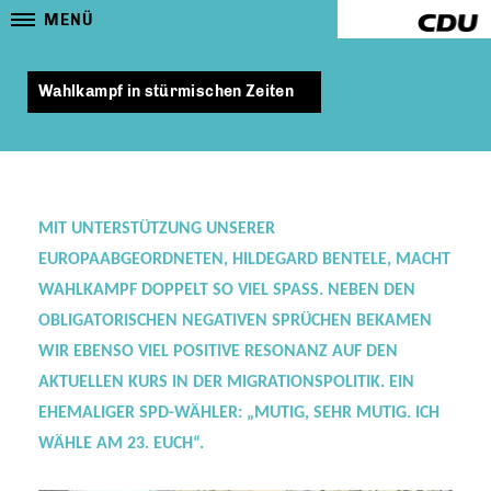
MENÜ
Wahlkampf in stürmischen Zeiten
MIT UNTERSTÜTZUNG UNSERER
EUROPAABGEORDNETEN, HILDEGARD BENTELE, MACHT
WAHLKAMPF DOPPELT SO VIEL SPASS. NEBEN DEN O
BLIGATORISCHEN NEGATIVEN SPRÜCHEN BEKAMEN W
IR EBENSO VIEL POSITIVE RESONANZ AUF DEN A
KTUELLEN KURS IN DER MIGRATIONSPOLITIK. EIN E
HEMALIGER SPD-WÄHLER: „MUTIG, SEHR MUTIG. ICH W
ÄHLE AM 23. EUCH“.