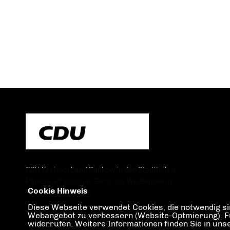
CDU Kreisverband Pankow in den Stadtteilen
Pankow, Prenzlauer Berg und Weißensee in
Cookie Hinweis
Berlin
Diese Webseite verwendet Cookies, die notwendig sin
Webangebot zu verbessern (Website-Optmierung). Für 
widerrufen. Weitere Informationen finden Sie in un