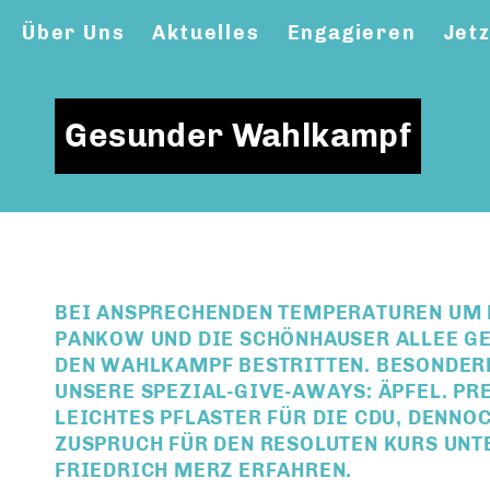
Über Uns
Aktuelles
Engagieren
Jet
Gesunder Wahlkampf
BEI ANSPRECHENDEN TEMPERATUREN UM 
PANKOW UND DIE SCHÖNHAUSER ALLEE 
DEN WAHLKAMPF BESTRITTEN. BESONDER
UNSERE SPEZIAL-GIVE-AWAYS: ÄPFEL. PR
LEICHTES PFLASTER FÜR DIE CDU, DENNO
ZUSPRUCH FÜR DEN RESOLUTEN KURS UN
FRIEDRICH MERZ ERFAHREN.