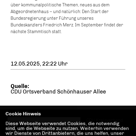
über kommunalpolitische Themen, neues aus dem
Abgeordnetenhaus – und natürlich: Den Start der
Bundesregierung unter Führung unseres
Bundeskanzlers Friedrich Merz. Im September findet der
nächste Stammtisch statt.
12.05.2025, 22:22 Uhr
Quelle:
CDU Ortsverband Schönhauser Allee
Cookie Hinweis
CDU Kreisverband
Diese Webseite verwendet Cookies, die notwendig
Pankow in den
sind, um die Webseite zu nutzen. Weiterhin verwenden
wir Dienste von Drittanbietern, die uns helfen, unser
Stadtteilen Pankow,