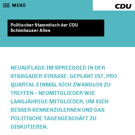
MENÜ
Politischer Stammtisch der CDU
Schönhauser Allee
NEUAUFLAGE IM SPREEGOLD IN DER
STARGADER STRASSE. GEPLANT IST, PRO Q
UARTAL EINMAL SICH ZWANGLOS ZU T
REFFEN – NEUMITGLIEDER WIE L
ANGJÄHRIGE MITGLIEDER, UM SICH B
ESSER KENNENZULERNEN UND DAS P
OLITISCHE TAGESGESCHÄFT ZU D
ISKUTIEREN.