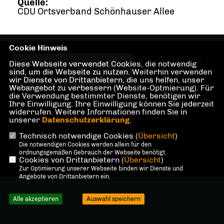
Quelle:
CDU Ortsverband Schönhauser Allee
Cookie Hinweis
CDU Kreisverband
Diese Webseite verwendet Cookies, die notwendig
Pankow in den
sind, um die Webseite zu nutzen. Weiterhin verwenden
wir Dienste von Drittanbietern, die uns helfen, unser
Stadtteilen Pankow,
Webangebot zu verbessern (Website-Optmierung). Für
Prenzlauer Berg und
die Verwendung bestimmter Dienste, benötigen wir
Weißensee in Berlin
Ihre Einwilligung. Ihre Einwilligung können Sie jederzeit
widerrufen. Weitere Informationen finden Sie in
unserer
Datenschutzerklärung
.
Technisch notwendige Cookies (
Übersicht
)
Die notwendigen Cookies werden allein für den
IMPRESSUM
DATENSCHUTZ
KONTAKT
ordnungsgemäßen Gebrauch der Webseite benötigt.
Cookies von Drittanbietern (
Übersicht
)
Zur Optimierung unserer Webseite binden wir Dienste und
Angebote von Drittanbietern ein.
@2026 CDU Kreisverband Pankow
Alle Rechte vorbehalten.
Alle akzeptieren
Auswahl speichern
REALISATION: SHARKNESS MEDIA GMBH & CO. KG