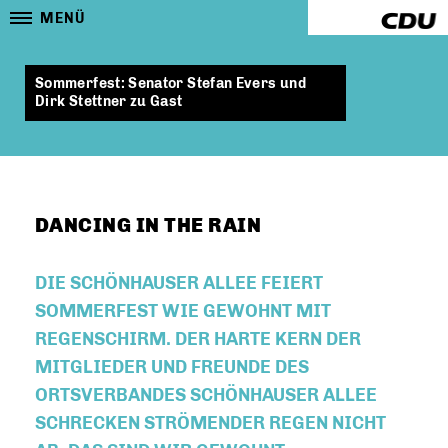
MENÜ
Sommerfest: Senator Stefan Evers und
Dirk Stettner zu Gast
DANCING IN THE RAIN
DIE SCHÖNHAUSER ALLEE FEIERT
SOMMERFEST WIE GEWOHNT MIT
REGENSCHIRM. DER HARTE KERN DER
MITGLIEDER UND FREUNDE DES
ORTSVERBANDES SCHÖNHAUSER ALLEE
SCHRECKEN STRÖMENDER REGEN NICHT